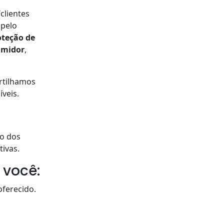
clientes
 pelo
oteção de
umidor
,
artilhamos
veis.
to dos
tivas.
 você:
oferecido.