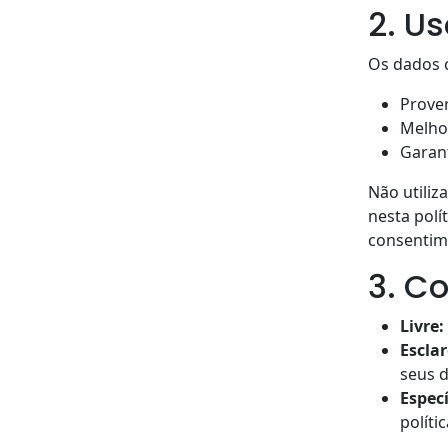
2. U
Os dados c
Prover
Melhor
Garant
Não utiliz
nesta polí
consentime
3. C
Livre:
Esclar
seus d
Especí
polític