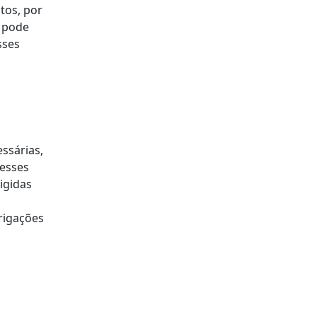
tos, por
o pode
sses
ssárias,
esses
igidas
rigações