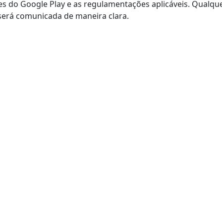
zes do Google Play e as regulamentações aplicáveis. Qualqu
será comunicada de maneira clara.
Processo Rápido
Legal