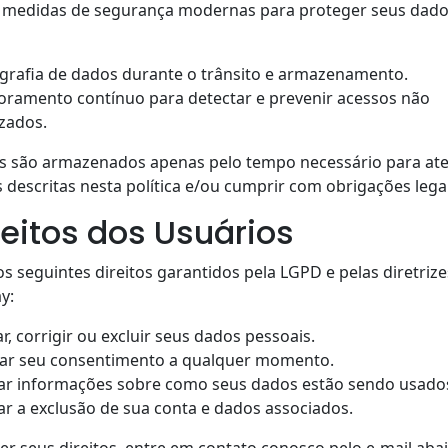
medidas de segurança modernas para proteger seus dado
grafia de dados durante o trânsito e armazenamento.
oramento contínuo para detectar e prevenir acessos não
zados.
s são armazenados apenas pelo tempo necessário para at
s descritas nesta política e/ou cumprir com obrigações legai
reitos dos Usuários
s seguintes direitos garantidos pela LGPD e pelas diretriz
y:
r, corrigir ou excluir seus dados pessoais.
ar seu consentimento a qualquer momento.
itar informações sobre como seus dados estão sendo usado
tar a exclusão de sua conta e dados associados.
er seus direitos, entre em contato conosco pelo e-mail abai