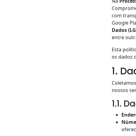
Na
Proces
Compromet
com transp
Google Pla
Dados (L
entre outr
Esta polít
os dados d
1. D
Coletamos
nossos ser
1.1. 
Ender
Númer
oferec