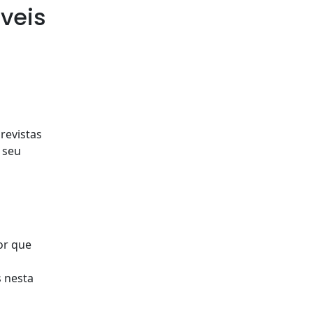
veis
revistas
 seu
or que
s nesta