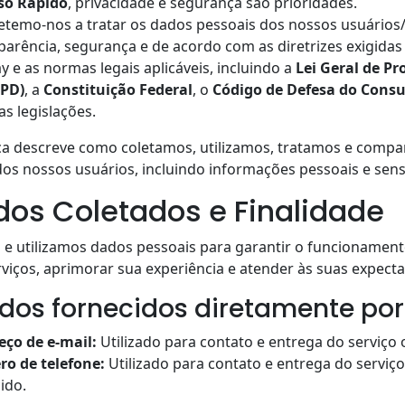
so Rápido
, privacidade e segurança são prioridades.
emo-nos a tratar os dados pessoais dos nossos usuários/
arência, segurança e de acordo com as diretrizes exigidas
y e as normas legais aplicáveis, incluindo a
Lei Geral de Pr
GPD)
, a
Constituição Federal
, o
Código de Defesa do Cons
as legislações.
ica descreve como coletamos, utilizamos, tratamos e comp
os nossos usuários, incluindo informações pessoais e sensí
ados Coletados e Finalidade
 e utilizamos dados pessoais para garantir o funcionamen
viços, aprimorar sua experiência e atender às suas expecta
Dados fornecidos diretamente por
eço de e-mail:
Utilizado para contato e entrega do serviço 
o de telefone:
Utilizado para contato e entrega do serviço
ido.