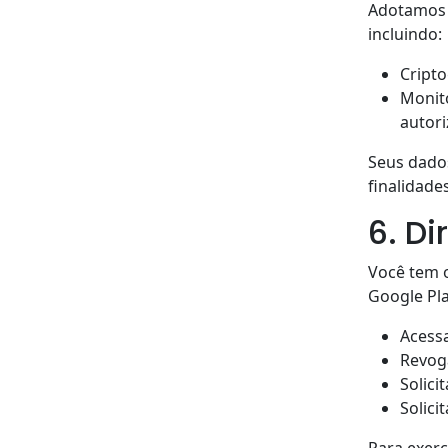
Adotamos 
incluindo:
Cripto
Monit
autori
Seus dado
finalidade
6. Di
Você tem o
Google Pla
Acessa
Revog
Solic
Solici
Para exerc