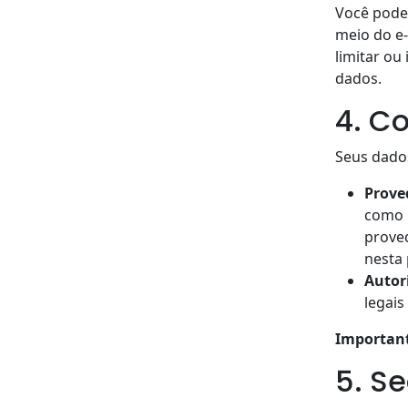
Você pode
meio do e-
limitar ou
dados.
4. C
Seus dado
Prove
como 
prove
nesta 
Autor
legais
Importan
5. S