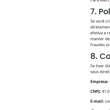
7. Po
Se você cr
diretament
efetiva e 
manter de
fraudes o
8. C
Se tiver d
seus direi
Empresa:
CNPJ:
41.0
E-mail:
co