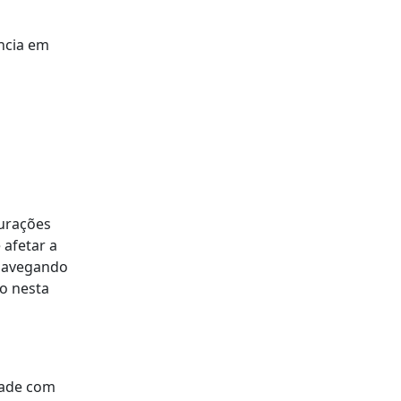
ência em
gurações
 afetar a
 navegando
o nesta
dade com