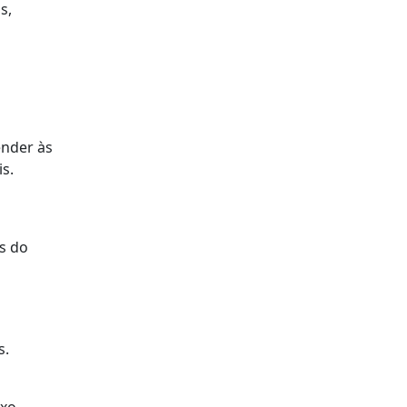
s,
ender às
s.
es do
s.
xo.