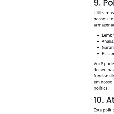
9. Po
Utilizamos
nosso site
armazenad
Lembra
Analis
Garan
Person
Você pode 
do seu nav
funcionali
em nosso s
política.
10. 
Esta polít