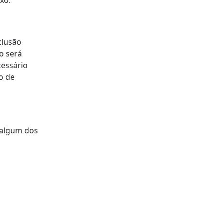
clusão
o será
cessário
o de
r algum dos